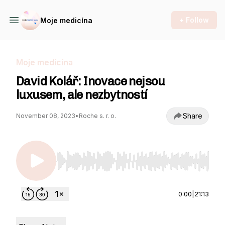
+ Follow
Moje medicína
Moje medicína
David Kolář: Inovace nejsou
luxusem, ale nezbytností
Share
November 08, 2023
•
Roche s. r. o.
Use Left/Right to seek, Home/End to jump to st
0:00
|
21:13