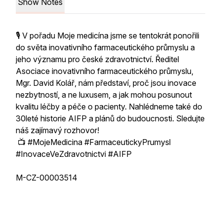
Show Notes
🎙️ V pořadu Moje medicína jsme se tentokrát ponořili
do světa inovativního farmaceutického průmyslu a
jeho významu pro české zdravotnictví. Ředitel
Asociace inovativního farmaceutického průmyslu,
Mgr. David Kolář, nám představí, proč jsou inovace
nezbytností, a ne luxusem, a jak mohou posunout
kvalitu léčby a péče o pacienty. Nahlédneme také do
30leté historie AIFP a plánů do budoucnosti. Sledujte
náš zajímavý rozhovor!
📺 #MojeMedicina #FarmaceutickyPrumysl
#InovaceVeZdravotnictvi #AIFP
M-CZ-00003514