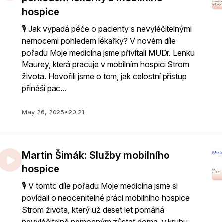
hospice
🎙️ Jak vypadá péče o pacienty s nevyléčitelnými
nemocemi pohledem lékařky? V novém díle
pořadu Moje medicína jsme přivítali MUDr. Lenku
Maurey, která pracuje v mobilním hospici Strom
života. Hovořili jsme o tom, jak celostní přístup
přináší pac...
May 26, 2025
•
20:21
Martin Šimák: Služby mobilního
hospice
🎙️ V tomto díle pořadu Moje medicína jsme si
povídali o neocenitelné práci mobilního hospice
Strom života, který už deset let pomáhá
nevyléčitelně nemocným zůstat doma, v kruhu