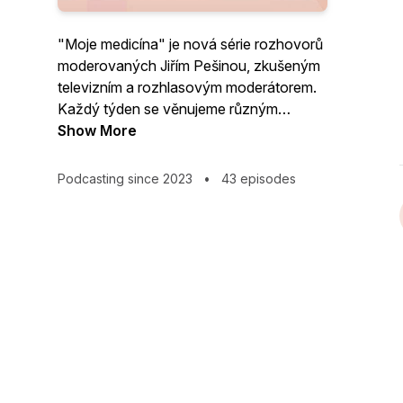
"Moje medicína" je nová série rozhovorů
moderovaných Jiřím Pešinou, zkušeným
televizním a rozhlasovým moderátorem.
Každý týden se věnujeme různým
zdravotnickým tématům a nabízíme
Show More
20minutové rozhovory s hosty, kteří jsou
odborníky v oboru.
Podcasting since 2023
•
43 episodes
Tuto sérii můžete sledovat na YouTube
kanálu Roche Česká republika, na
televizní stanici A11 nebo ve všech
podcastových aplikacích.
"Moje medicína" je vaším zdrojem
zajímavých a informativních rozhovorů o
zdraví a medicíně.