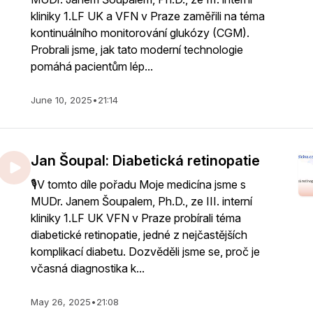
kliniky 1.LF UK a VFN v Praze zaměřili na téma
kontinuálního monitorování glukózy (CGM).
Probrali jsme, jak tato moderní technologie
pomáhá pacientům lép...
June 10, 2025
•
21:14
Jan Šoupal: Diabetická retinopatie
🎙️V tomto díle pořadu Moje medicína jsme s
MUDr. Janem Šoupalem, Ph.D., ze III. interní
kliniky 1.LF UK VFN v Praze probírali téma
diabetické retinopatie, jedné z nejčastějších
komplikací diabetu. Dozvěděli jsme se, proč je
včasná diagnostika k...
May 26, 2025
•
21:08