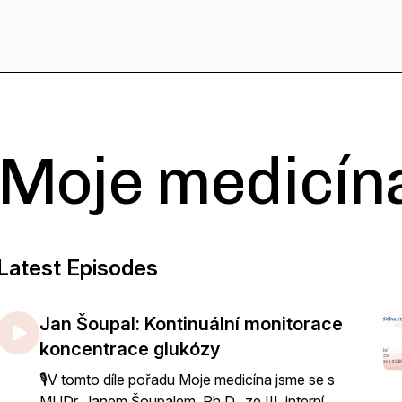
Moje medicín
Latest Episodes
Jan Šoupal: Kontinuální monitorace
koncentrace glukózy
🎙️V tomto díle pořadu Moje medicína jsme se s
MUDr. Janem Šoupalem, Ph.D., ze III. interní