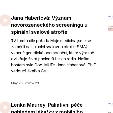
Jana Haberlová: Význam
novorozeneckého screeningu u
spinální svalové atrofie
🎙️V tomto díle pořadu Moje medicína jsme se
zaměřili na spinální svalovou atrofii (SMA) –
vzácné genetické onemocnění, které výrazně
ovlivňuje život pacientů i jejich rodin. Naším
hostem byla Doc. MUDr. Jana Haberlová, Ph.D.,
vedoucí lékařka Ce...
May 26, 2025
•
23:03
Lenka Maurey: Paliativní péče
pohledem lékařky z mobilního